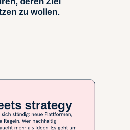
ren, deren Ziel
tzen zu wollen.
eets strategy
 sich ständig: neue Plattformen,
e Regeln. Wer nachhaltig
braucht mehr als Ideen. Es geht um